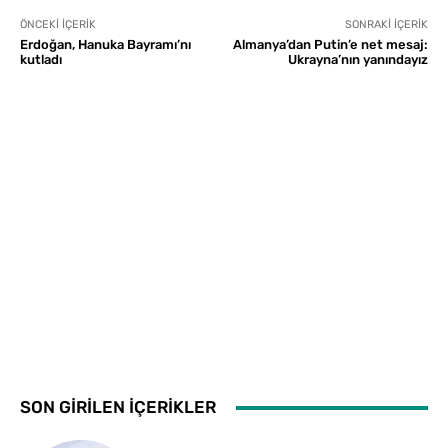
ÖNCEKI İÇERIK
SONRAKI İÇERIK
Erdoğan, Hanuka Bayramı’nı
Almanya’dan Putin’e net mesaj:
kutladı
Ukrayna’nın yanındayız
SON GİRİLEN İÇERİKLER