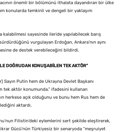
cının önemli bir bölümünü ithalata dayandıran bir ülke
tüm konularda temkinli ve dengeli bir yaklaşım
 kalabilmesi sayesinde ileride yapılabilecek barış
ü sürdürdüğünü vurgulayan Erdoğan, Ankara’nın aynı
ine de destek verebileceğini bildirdi.
YLE DOĞRUDAN KONUŞABİLEN TEK AKTÖR”
ir) Sayın Putin hem de Ukrayna Devlet Başkanı
n tek aktör konumunda.” ifadesini kullanan
nın herkese açık olduğunu ve bunu hem Rus hem de
lediğini aktardı.
nun Filistin’deki eylemlerini sert şekilde eleştirerek,
tikrar Gücü’nün Türkiyesiz bir senaryoda “meşruiyet