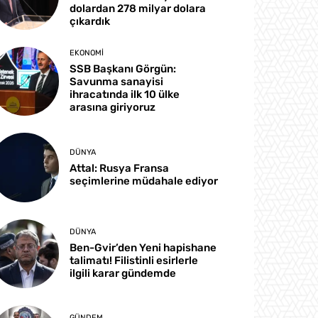
dolardan 278 milyar dolara
çıkardık
EKONOMI
SSB Başkanı Görgün:
Savunma sanayisi
ihracatında ilk 10 ülke
arasına giriyoruz
DÜNYA
Attal: Rusya Fransa
seçimlerine müdahale ediyor
DÜNYA
Ben-Gvir’den Yeni hapishane
talimatı! Filistinli esirlerle
ilgili karar gündemde
GÜNDEM