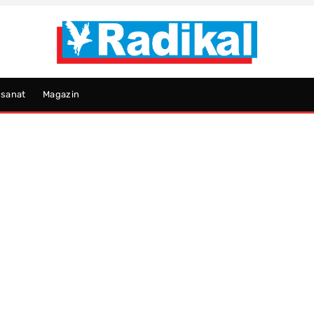
psanat
Magazin