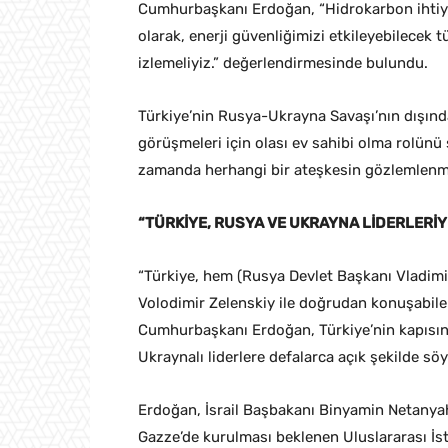
Cumhurbaşkanı Erdoğan, “Hidrokarbon ihtiya
olarak, enerji güvenliğimizi etkileyebilecek 
izlemeliyiz.” değerlendirmesinde bulundu.
Türkiye’nin Rusya-Ukrayna Savaşı’nın dışında
görüşmeleri için olası ev sahibi olma rolün
zamanda herhangi bir ateşkesin gözlemlenmes
“TÜRKİYE, RUSYA VE UKRAYNA LİDERLERİ
“Türkiye, hem (Rusya Devlet Başkanı Vladim
Volodimir Zelenskiy ile doğrudan konuşabile
Cumhurbaşkanı Erdoğan, Türkiye’nin kapısı
Ukraynalı liderlere defalarca açık şekilde söy
Erdoğan, İsrail Başbakanı Binyamin Netanyahu’
Gazze’de kurulması beklenen Uluslararası İs