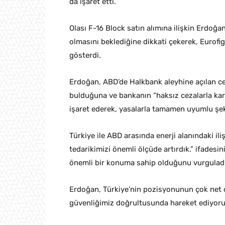
da işaret etti.
Olası F-16 Block satın alımına ilişkin Erdoğa
olmasını beklediğine dikkati çekerek, Eurofi
gösterdi.
Erdoğan, ABD’de Halkbank aleyhine açılan cez
bulduğuna ve bankanın “haksız cezalarla ka
işaret ederek, yasalarla tamamen uyumlu şeki
Türkiye ile ABD arasında enerji alanındaki il
tedarikimizi önemli ölçüde artırdık.” ifadesi
önemli bir konuma sahip olduğunu vurguladı
Erdoğan, Türkiye’nin pozisyonunun çok net old
güvenliğimiz doğrultusunda hareket ediyoru