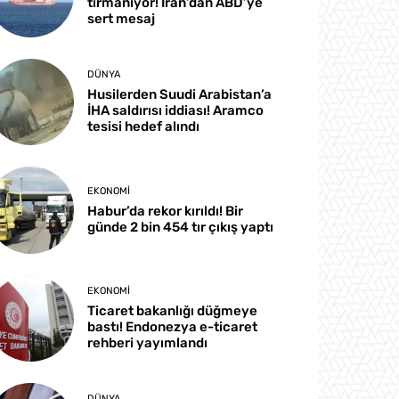
tırmanıyor! İran’dan ABD’ye
sert mesaj
DÜNYA
Husilerden Suudi Arabistan’a
İHA saldırısı iddiası! Aramco
tesisi hedef alındı
EKONOMI
Habur’da rekor kırıldı! Bir
günde 2 bin 454 tır çıkış yaptı
EKONOMI
Ticaret bakanlığı düğmeye
bastı! Endonezya e-ticaret
rehberi yayımlandı
DÜNYA