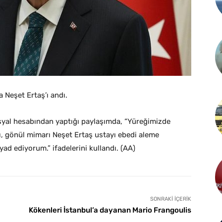
 Neşet Ertaş’ı andı.
al hesabından yaptığı paylaşımda, “Yüreğimizde
ı, gönül mimarı Neşet Ertaş ustayı ebedi aleme
 yad ediyorum.” ifadelerini kullandı. (AA)
SONRAKI İÇERIK
Kökenleri İstanbul’a dayanan Mario Frangoulis