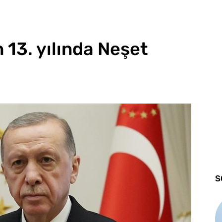
 13. yılında Neşet
S