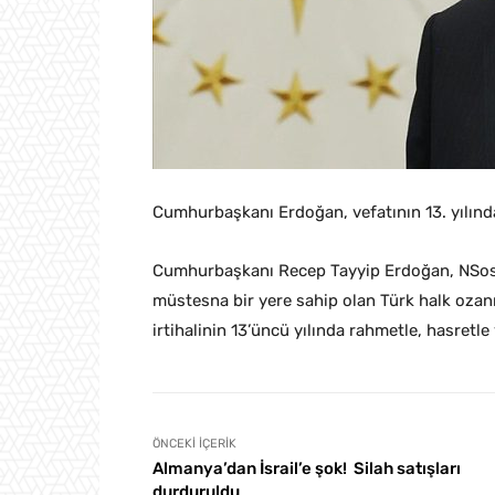
Cumhurbaşkanı Erdoğan, vefatının 13. yılında
Cumhurbaşkanı Recep Tayyip Erdoğan, NSosy
müstesna bir yere sahip olan Türk halk ozan
irtihalinin 13’üncü yılında rahmetle, hasretle
ÖNCEKI İÇERIK
Almanya’dan İsrail’e şok! Silah satışları
durduruldu