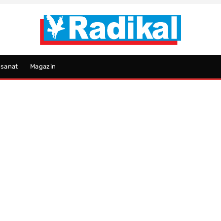
psanat
Magazin