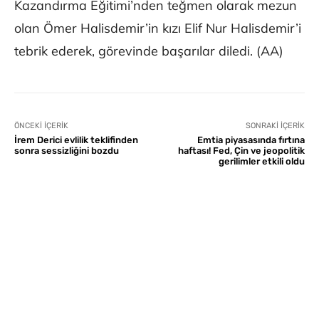
Kazandırma Eğitimi’nden teğmen olarak mezun
olan Ömer Halisdemir’in kızı Elif Nur Halisdemir’i
tebrik ederek, görevinde başarılar diledi. (AA)
ÖNCEKI İÇERIK
SONRAKI İÇERIK
İrem Derici evlilik teklifinden
Emtia piyasasında fırtına
sonra sessizliğini bozdu
haftası! Fed, Çin ve jeopolitik
gerilimler etkili oldu