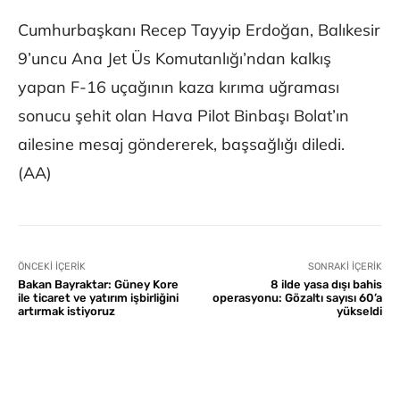
Cumhurbaşkanı Recep Tayyip Erdoğan, Balıkesir
9’uncu Ana Jet Üs Komutanlığı’ndan kalkış
yapan F-16 uçağının kaza kırıma uğraması
sonucu şehit olan Hava Pilot Binbaşı Bolat’ın
ailesine mesaj göndererek, başsağlığı diledi.
(AA)
ÖNCEKI İÇERIK
SONRAKI İÇERIK
Bakan Bayraktar: Güney Kore
8 ilde yasa dışı bahis
ile ticaret ve yatırım işbirliğini
operasyonu: Gözaltı sayısı 60’a
artırmak istiyoruz
yükseldi