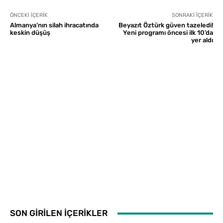
ÖNCEKI İÇERIK
SONRAKI İÇERIK
Almanya’nın silah ihracatında
Beyazıt Öztürk güven tazeledi!
keskin düşüş
Yeni programı öncesi ilk 10’da
yer aldı
SON GİRİLEN İÇERİKLER