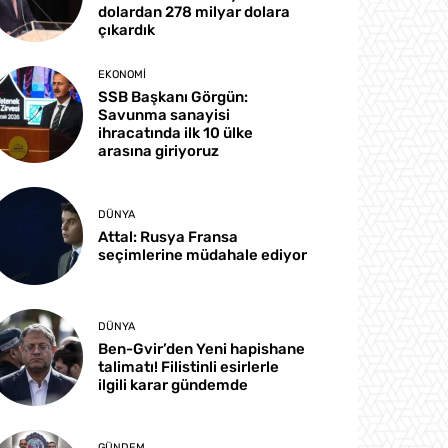
dolardan 278 milyar dolara
çıkardık
EKONOMI
SSB Başkanı Görgün:
Savunma sanayisi
ihracatında ilk 10 ülke
arasına giriyoruz
DÜNYA
Attal: Rusya Fransa
seçimlerine müdahale ediyor
DÜNYA
Ben-Gvir’den Yeni hapishane
talimatı! Filistinli esirlerle
ilgili karar gündemde
GÜNDEM