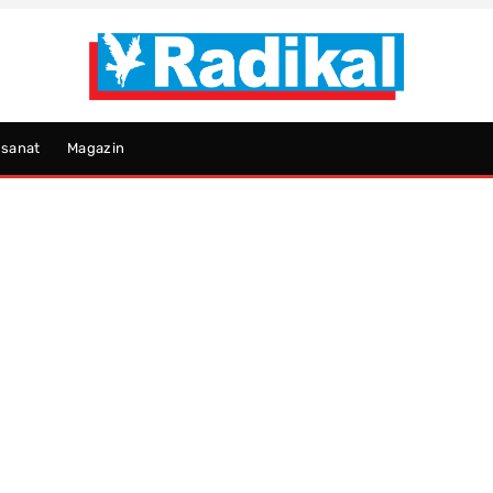
psanat
Magazin