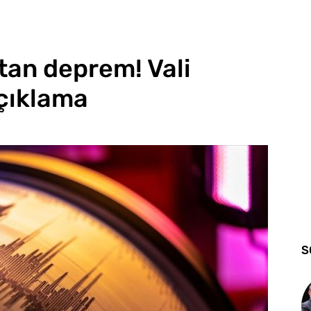
tan deprem! Vali
çıklama
S