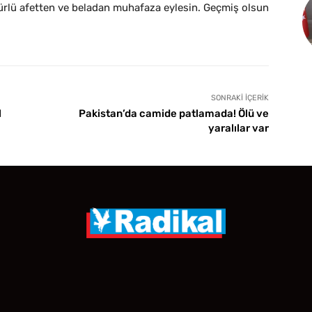
 türlü afetten ve beladan muhafaza eylesin. Geçmiş olsun
SONRAKI İÇERIK
l
Pakistan’da camide patlamada! Ölü ve
yaralılar var