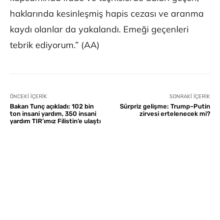
haklarında kesinleşmiş hapis cezası ve aranma
kaydı olanlar da yakalandı. Emeği geçenleri
tebrik ediyorum.” (AA)
ÖNCEKI İÇERIK
SONRAKI İÇERIK
Bakan Tunç açıkladı: 102 bin
Sürpriz gelişme: Trump–Putin
ton insani yardım, 350 insani
zirvesi ertelenecek mi?
yardım TIR’ımız Filistin’e ulaştı