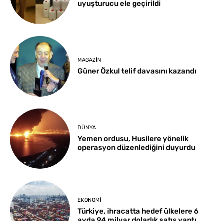
uyuşturucu ele geçirildi
MAGAZIN
Güner Özkul telif davasını kazandı
DÜNYA
Yemen ordusu, Husilere yönelik
operasyon düzenlediğini duyurdu
EKONOMI
Türkiye, ihracatta hedef ülkelere 6
ayda 94 milyar dolarlık satış yaptı