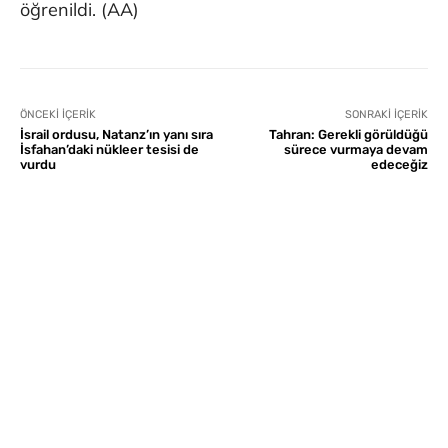
öğrenildi. (AA)
ÖNCEKI İÇERIK
SONRAKI İÇERIK
İsrail ordusu, Natanz’ın yanı sıra
Tahran: Gerekli görüldüğü
İsfahan’daki nükleer tesisi de
sürece vurmaya devam
vurdu
edeceğiz