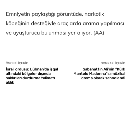
Emniyetin paylaştığı görüntüde, narkotik
köpeğinin desteğiyle araçlarda arama yapılması
ve uyuşturucu bulunması yer alıyor. (AA)
ÖNCEKI İÇERIK
SONRAKI İÇERIK
İsrail ordusu: Lübnan’da işgal
Sabahattin Ali’nin “Kürk
altındaki bölgeler dışında
Mantolu Madonna”sı müzikal
saldırıları durdurma talimatı
drama olarak sahnelendi
aldık