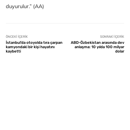
duyurulur.” (AA)
ÖNCEKI İÇERIK
SONRAKI İÇERIK
İstanbul’da otoyolda tıra çarpan
ABD-Özbekistan arasında dev
kamyondaki bir kişi hayatını
anlaşma: 10 yılda 100 milyar
kaybetti
dolar