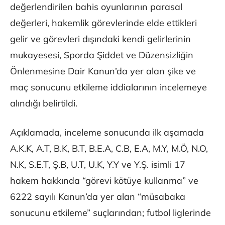
değerlendirilen bahis oyunlarının parasal
değerleri, hakemlik görevlerinde elde ettikleri
gelir ve görevleri dışındaki kendi gelirlerinin
mukayesesi, Sporda Şiddet ve Düzensizliğin
Önlenmesine Dair Kanun’da yer alan şike ve
maç sonucunu etkileme iddialarının incelemeye
alındığı belirtildi.
Açıklamada, inceleme sonucunda ilk aşamada
A.K.K, A.T, B.K, B.T, B.E.A, C.B, E.A, M.Y, M.Ö, N.O,
N.K, S.E.T, Ş.B, U.T, U.K, Y.Y ve Y.Ş. isimli 17
hakem hakkında “görevi kötüye kullanma” ve
6222 sayılı Kanun’da yer alan “müsabaka
sonucunu etkileme” suçlarından; futbol liglerinde