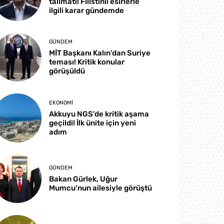
talimatı! Filistinli esirlerle
ilgili karar gündemde
GÜNDEM
MİT Başkanı Kalın’dan Suriye
teması! Kritik konular
görüşüldü
EKONOMI
Akkuyu NGS’de kritik aşama
geçildi! İlk ünite için yeni
adım
GÜNDEM
Bakan Gürlek, Uğur
Mumcu’nun ailesiyle görüştü