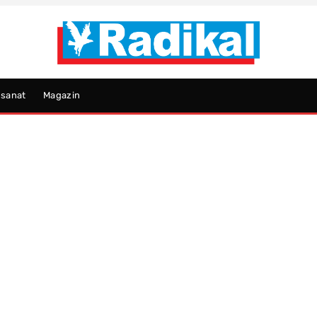
psanat
Magazin