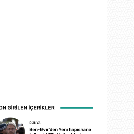
ON GİRİLEN İÇERİKLER
DÜNYA
Ben-Gvir’den Yeni hapishane