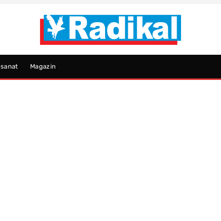
psanat
Magazin