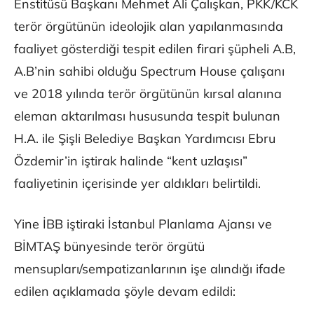
Enstitüsü Başkanı Mehmet Ali Çalışkan, PKK/KCK
terör örgütünün ideolojik alan yapılanmasında
faaliyet gösterdiği tespit edilen firari şüpheli A.B,
A.B’nin sahibi olduğu Spectrum House çalışanı
ve 2018 yılında terör örgütünün kırsal alanına
eleman aktarılması hususunda tespit bulunan
H.A. ile Şişli Belediye Başkan Yardımcısı Ebru
Özdemir’in iştirak halinde “kent uzlaşısı”
faaliyetinin içerisinde yer aldıkları belirtildi.
Yine İBB iştiraki İstanbul Planlama Ajansı ve
BİMTAŞ bünyesinde terör örgütü
mensupları/sempatizanlarının işe alındığı ifade
edilen açıklamada şöyle devam edildi: