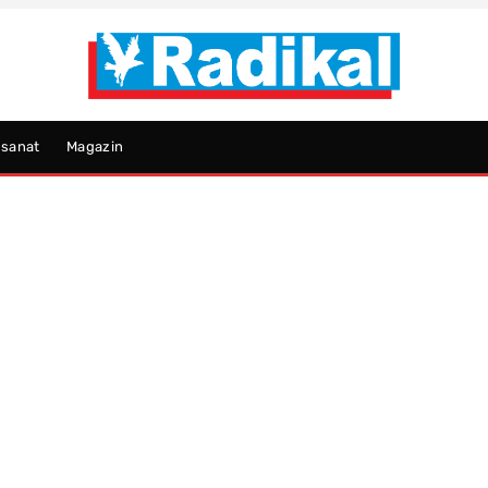
psanat
Magazin