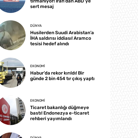
tırmanıyor! İran’dan ABD’ye
sert mesaj
DÜNYA
Husilerden Suudi Arabistan’a
İHA saldırısı iddiası! Aramco
tesisi hedef alındı
EKONOMI
Habur’da rekor kırıldı! Bir
günde 2 bin 454 tır çıkış yaptı
EKONOMI
Ticaret bakanlığı düğmeye
bastı! Endonezya e-ticaret
rehberi yayımlandı
DÜNYA