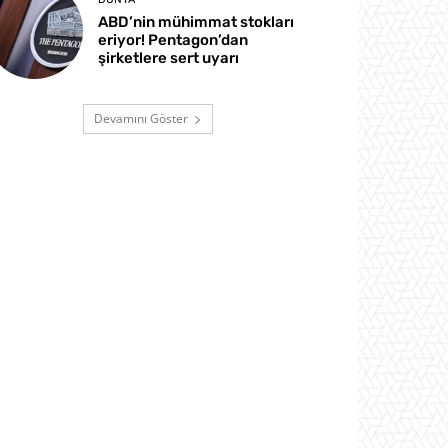
ABD’nin mühimmat stokları
eriyor! Pentagon’dan
şirketlere sert uyarı
Devamını Göster