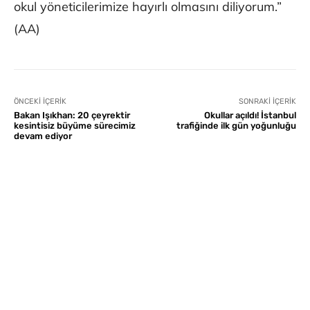
okul yöneticilerimize hayırlı olmasını diliyorum.”
(AA)
ÖNCEKI İÇERIK
SONRAKI İÇERIK
Bakan Işıkhan: 20 çeyrektir
Okullar açıldı! İstanbul
kesintisiz büyüme sürecimiz
trafiğinde ilk gün yoğunluğu
devam ediyor