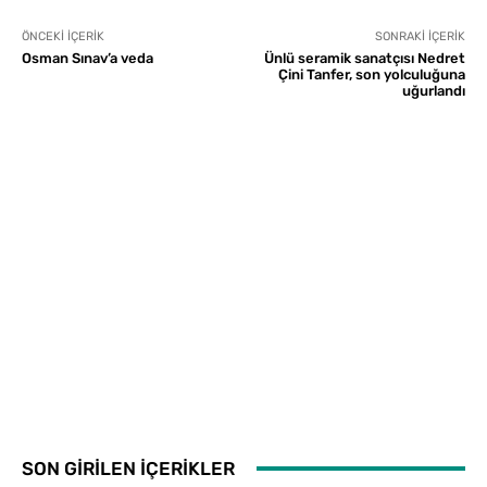
ÖNCEKI İÇERIK
SONRAKI İÇERIK
Osman Sınav’a veda
Ünlü seramik sanatçısı Nedret
Çini Tanfer, son yolculuğuna
uğurlandı
SON GİRİLEN İÇERİKLER