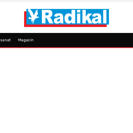
psanat
Magazin