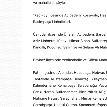
ve mahalleler şöyle:
“Kadıköy ilçesinde Acıbadem, Koşuyolu, Has
Rasimpaşa Mahalleleri.
Üsküdar ilçesinde Ünalan, Acıbadem, Barbaro
Aziz Mahmut Hüdayi, Mimar Sinan, Sultantepe
Kandilli, Küçüksu, Selimiye ve Selami Ali Maha
Beykoz ilçesinde Yenimahalle ve Göksu Mahal
Fatih ilçesinde Alemdar, Hocapaşa, Hobyar, M
Tahtakale, Rüstempaşa, Demirtaş, Süleymaniy
Kalenderhane, Kemalpaşa, Balabanağa, Yavuz 
Cankurtaran, Sultanahmet, Binbirdirek, Küç
Muhsine Hatun, Saraç İshak, Mimar Kemaletti
Cerrahpaşa, Haseki Sultan, Kocamustafapaşa,