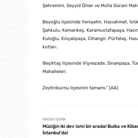
Şehremini, Seyyid Ömer ve Molla Gürani Mahall
Beyoğlu ilçesinde Yenişehir, Hacıahmet, İs
Şahkulu, Kemankeş, Karamustafapaşa, Hacımi
Kuloğlu, Kılıçalipaşa, Cihangir, Pürtelaş, H
kotları.
Beşiktaş ilçesinde Vişnezade, Sinanpaşa, Tü
Mahalleleri.
Zeytinburnu ilçesinin tamamı.” (AA)
ÖNCEKI İÇERIK
Müziğin iki dev ismi bir arada! Buika ve Kiba
İstanbul’da!