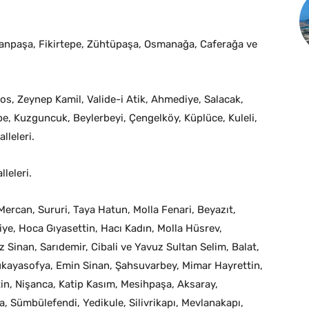
anpaşa, Fikirtepe, Zühtüpaşa, Osmanağa, Caferağa ve
s, Zeynep Kamil, Valide-i Atik, Ahmediye, Salacak,
, Kuzguncuk, Beylerbeyi, Çengelköy, Küplüce, Kuleli,
lleleri.
leleri.
ercan, Sururi, Taya Hatun, Molla Fenari, Beyazıt,
e, Hoca Gıyasettin, Hacı Kadın, Molla Hüsrev,
Sinan, Sarıdemir, Cibali ve Yavuz Sultan Selim, Balat,
ükayasofya, Emin Sinan, Şahsuvarbey, Mimar Hayrettin,
n, Nişanca, Katip Kasım, Mesihpaşa, Aksaray,
 Sümbülefendi, Yedikule, Silivrikapı, Mevlanakapı,