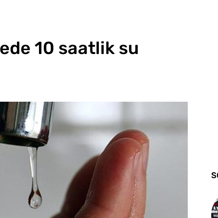
çede 10 saatlik su
S