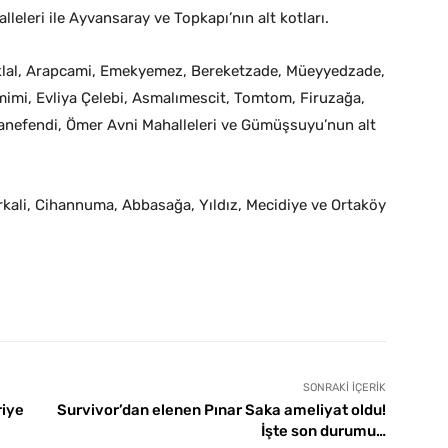
eleri ile Ayvansaray ve Topkapı’nın alt kotları.
tiklal, Arapcami, Emekyemez, Bereketzade, Müeyyedzade,
mi, Evliya Çelebi, Asmalımescit, Tomtom, Firuzağa,
asanefendi, Ömer Avni Mahalleleri ve Gümüşsuyu’nun alt
rkali, Cihannuma, Abbasağa, Yıldız, Mecidiye ve Ortaköy
SONRAKI İÇERIK
riye
Survivor’dan elenen Pınar Saka ameliyat oldu!
İşte son durumu…