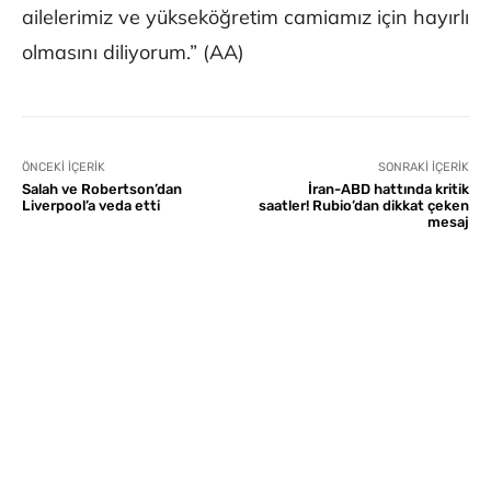
ailelerimiz ve yükseköğretim camiamız için hayırlı
olmasını diliyorum.” (AA)
ÖNCEKI İÇERIK
SONRAKI İÇERIK
Salah ve Robertson’dan
İran-ABD hattında kritik
Liverpool’a veda etti
saatler! Rubio’dan dikkat çeken
mesaj