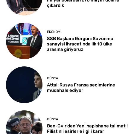
milyar dolardan 278 milyar dolara
çıkardık
EKONOMI
SSB Başkanı Görgün: Savunma
sanayisi ihracatında ilk 10 ülke
arasına giriyoruz
DÜNYA
Attal: Rusya Fransa seçimlerine
müdahale ediyor
DÜNYA
Ben-Gvir’den Yeni hapishane talimatı!
Filistinli esirlerle ilgili karar