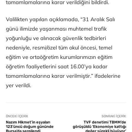
tamamlamalarına karar verildiğini bildirdi.
Valilikten yapılan açıklamada, “31 Aralık Salı
günü ilimizde yaşanması muhtemel trafik
yoğunluğu ve alınacak güvenlik tedbirleri
nedeniyle, resmi/özel tüm okul öncesi, temel
eğitim ve ortaöğretim kurumlarımızın eğitim
öğretim faaliyetlerini saat 16.00’ya kadar
tamamlamalarına karar verilmiştir.” ifadelerine
yer verildi.
ÖNCEKI İÇERIK
SONRAKI İÇERIK
Nazım Hikmet’in eşyaları
TVF denetimi TBMM’de
123’üncü doğum gününde
görüşüldü ‘Ekonomiye kattığı
Bursa’da sergilendi
değer sürekli büyüyor’