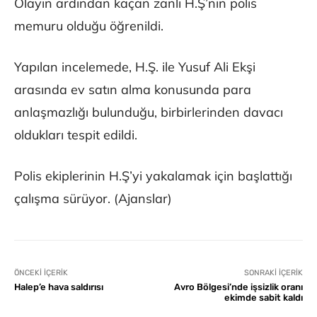
Olayın ardından kaçan zanlı H.Ş’nin polis
memuru olduğu öğrenildi.
Yapılan incelemede, H.Ş. ile Yusuf Ali Ekşi
arasında ev satın alma konusunda para
anlaşmazlığı bulunduğu, birbirlerinden davacı
oldukları tespit edildi.
Polis ekiplerinin H.Ş’yi yakalamak için başlattığı
çalışma sürüyor. (Ajanslar)
ÖNCEKI İÇERIK
SONRAKI İÇERIK
Halep’e hava saldırısı
Avro Bölgesi’nde işsizlik oranı
ekimde sabit kaldı