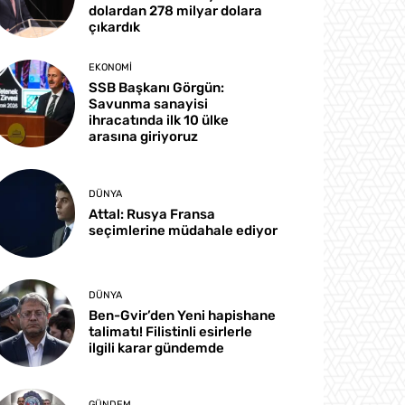
dolardan 278 milyar dolara
çıkardık
EKONOMI
SSB Başkanı Görgün:
Savunma sanayisi
ihracatında ilk 10 ülke
arasına giriyoruz
DÜNYA
Attal: Rusya Fransa
seçimlerine müdahale ediyor
DÜNYA
Ben-Gvir’den Yeni hapishane
talimatı! Filistinli esirlerle
ilgili karar gündemde
GÜNDEM