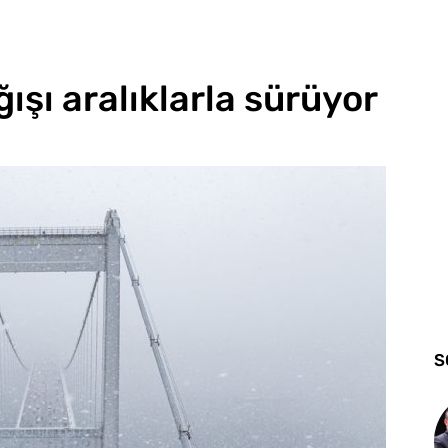
ğışı aralıklarla sürüyor
S