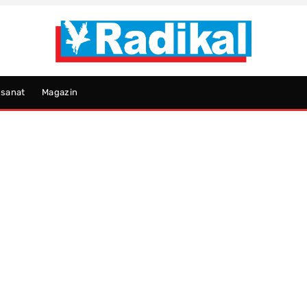
psanat
Magazin