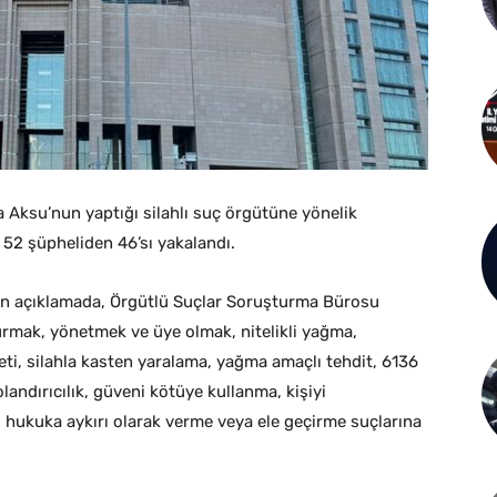
fa Aksu’nun yaptığı silahlı suç örgütüne yönelik
 52 şüpheliden 46’sı yakalandı.
an açıklamada, Örgütlü Suçlar Soruşturma Bürosu
kurmak, yönetmek ve üye olmak, nitelikli yağma,
ti, silahla kasten yaralama, yağma amaçlı tehdit, 6136
dolandırıcılık, güveni kötüye kullanma, kişiyi
ri hukuka aykırı olarak verme veya ele geçirme suçlarına