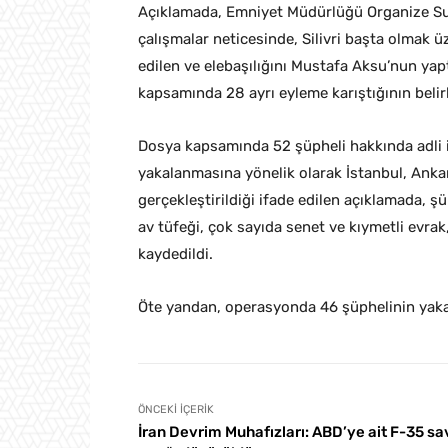
Açıklamada, Emniyet Müdürlüğü Organize Su
çalışmalar neticesinde, Silivri başta olmak üze
edilen ve elebaşılığını Mustafa Aksu’nun yap
kapsamında 28 ayrı eyleme karıştığının belirl
Dosya kapsamında 52 şüpheli hakkında adli i
yakalanmasına yönelik olarak İstanbul, Anka
gerçekleştirildiği ifade edilen açıklamada, ş
av tüfeği, çok sayıda senet ve kıymetli evrak,
kaydedildi.
Öte yandan, operasyonda 46 şüphelinin yakal
ÖNCEKI İÇERIK
İran Devrim Muhafızları: ABD’ye ait F-35 s