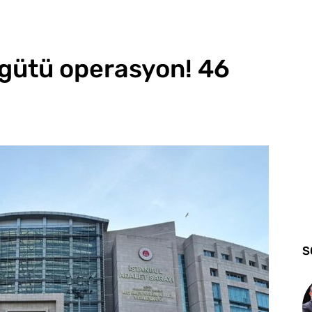
rgütü operasyon! 46
S