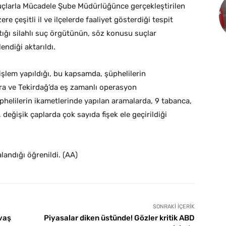
çlarla Mücadele Şube Müdürlüğünce gerçekleştirilen
re çeşitli il ve ilçelerde faaliyet gösterdiği tespit
tığı silahlı suç örgütünün, söz konusu suçlar
endiği aktarıldı.
şlem yapıldığı, bu kapsamda, şüphelilerin
ra ve Tekirdağ’da eş zamanlı operasyon
üphelilerin ikametlerinde yapılan aramalarda, 9 tabanca,
 değişik çaplarda çok sayıda fişek ele geçirildiği
andığı öğrenildi. (AA)
SONRAKI İÇERIK
avaş
Piyasalar diken üstünde! Gözler kritik ABD