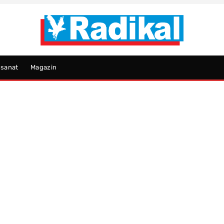
psanat
Magazin