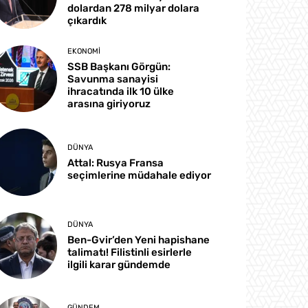
dolardan 278 milyar dolara
çıkardık
EKONOMI
SSB Başkanı Görgün:
Savunma sanayisi
ihracatında ilk 10 ülke
arasına giriyoruz
DÜNYA
Attal: Rusya Fransa
seçimlerine müdahale ediyor
DÜNYA
Ben-Gvir’den Yeni hapishane
talimatı! Filistinli esirlerle
ilgili karar gündemde
GÜNDEM