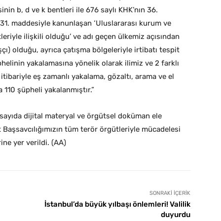
n b, d ve k bentleri ile 676 saylı KHK’nın 36.
 31. maddesiyle kanunlaşan ‘Uluslararası kurum ve
eriyle ilişkili olduğu’ ve adı geçen ülkemiz açısından
ı) olduğu, ayrıca çatışma bölgeleriyle irtibatı tespit
elinin yakalamasına yönelik olarak ilimiz ve 2 farklı
 itibariyle eş zamanlı yakalama, gözaltı, arama ve el
 110 şüpheli yakalanmıştır.”
sayıda dijital materyal ve örgütsel doküman ele
t Başsavcılığımızın tüm terör örgütleriyle mücadelesi
ine yer verildi. (AA)
SONRAKI İÇERIK
İstanbul’da büyük yılbaşı önlemleri! Valilik
duyurdu