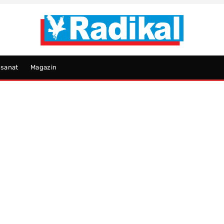
psanat
Magazin