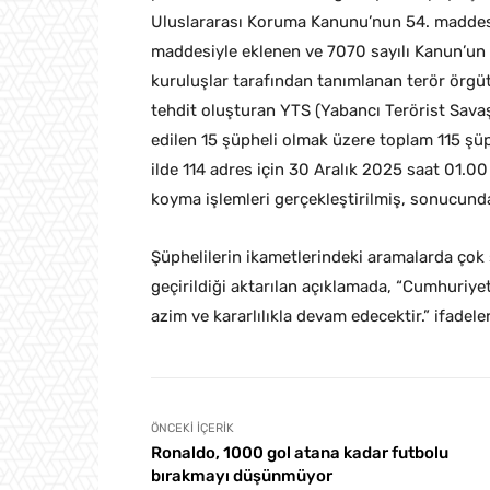
Uluslararası Koruma Kanunu’nun 54. maddesini
maddesiyle eklenen ve 7070 sayılı Kanun’un
kuruluşlar tarafından tanımlanan terör örgütl
tehdit oluşturan YTS (Yabancı Terörist Savaşç
edilen 15 şüpheli olmak üzere toplam 115 şüph
ilde 114 adres için 30 Aralık 2025 saat 01.00
koyma işlemleri gerçekleştirilmiş, sonucunda
Şüphelilerin ikametlerindeki aramalarda çok 
geçirildiği aktarılan açıklamada, “Cumhuriye
azim ve kararlılıkla devam edecektir.” ifadeler
ÖNCEKI İÇERIK
Ronaldo, 1000 gol atana kadar futbolu
bırakmayı düşünmüyor