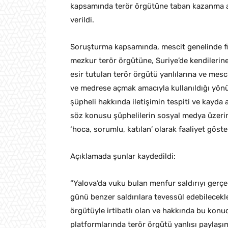
kapsamında terör örgütüne taban kazanma ama
verildi.
Soruşturma kapsamında, mescit genelinde fitr
mezkur terör örgütüne, Suriye’de kendilerin
esir tutulan terör örgütü yanlılarına ve mesc
ve medrese açmak amacıyla kullanıldığı yönün
şüpheli hakkında iletişimin tespiti ve kayda a
söz konusu şüphelilerin sosyal medya üzerin
‘hoca, sorumlu, katılan’ olarak faaliyet göste
Açıklamada şunlar kaydedildi:
“Yalova’da vuku bulan menfur saldırıyı gerçekl
günü benzer saldırılara tevessül edebilecekle
örgütüyle irtibatlı olan ve hakkında bu konu
platformlarında terör örgütü yanlısı paylaşı