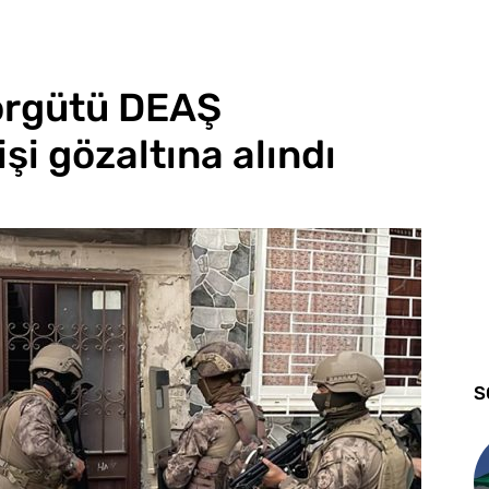
 örgütü DEAŞ
şi gözaltına alındı
S