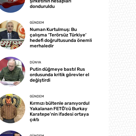
şirketinin hesapları
donduruldu
GÜNDEM
Numan Kurtulmuş: Bu
çalışma ‘Terörsüz Türkiye’
hedefi doğrultusunda önemli
merhaledir
DÜNYA
Putin düğmeye bastı! Rus
ordusunda kritik görevler el
değiştirdi
GÜNDEM
Kırmızı bültenle aranıyordu!
Yakalanan FETÖ’cü Burkay
Karatepe’nin ifadesi ortaya
çıktı
GÜNDEM