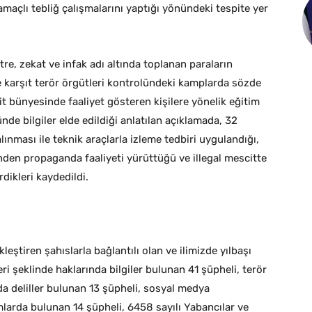
çlı tebliğ çalışmalarını yaptığı yönündeki tespite yer
e, zekat ve infak adı altında toplanan paraların
e karşıt terör örgütleri kontrolündeki kamplarda sözde
it bünyesinde faaliyet gösteren kişilere yönelik eğitim
de bilgiler elde edildiği anlatılan açıklamada, 32
lınması ile teknik araçlarla izleme tedbiri uygulandığı,
den propaganda faaliyeti yürüttüğü ve illegal mescitte
rdikleri kaydedildi.
eştiren şahıslarla bağlantılı olan ve ilimizde yılbaşı
ri şeklinde haklarında bilgiler bulunan 41 şüpheli, terör
da deliller bulunan 13 şüpheli, sosyal medya
mlarda bulunan 14 şüpheli, 6458 sayılı Yabancılar ve