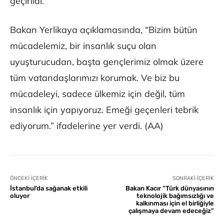
geçirildi.
Bakan Yerlikaya açıklamasında, “Bizim bütün
mücadelemiz, bir insanlık suçu olan
uyuşturucudan, başta gençlerimiz olmak üzere
tüm vatandaşlarımızı korumak. Ve biz bu
mücadeleyi, sadece ülkemiz için değil, tüm
insanlık için yapıyoruz. Emeği geçenleri tebrik
ediyorum.” ifadelerine yer verdi. (AA)
ÖNCEKI İÇERIK
SONRAKI İÇERIK
İstanbul’da sağanak etkili
Bakan Kacır “Türk dünyasının
oluyor
teknolojik bağımsızlığı ve
kalkınması için el birliğiyle
çalışmaya devam edeceğiz”