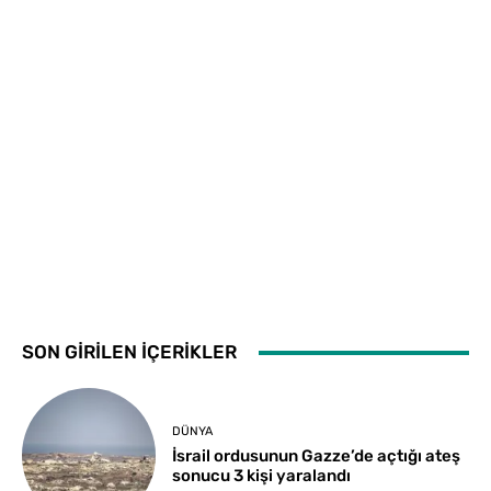
SON GİRİLEN İÇERİKLER
DÜNYA
İsrail ordusunun Gazze’de açtığı ateş
sonucu 3 kişi yaralandı