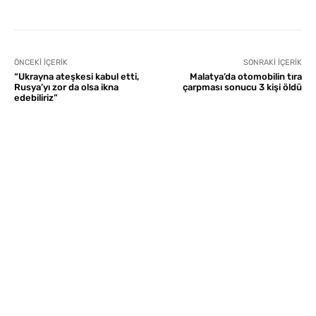
ÖNCEKI İÇERIK
SONRAKI İÇERIK
“Ukrayna ateşkesi kabul etti,
Malatya’da otomobilin tıra
Rusya’yı zor da olsa ikna
çarpması sonucu 3 kişi öldü
edebiliriz”