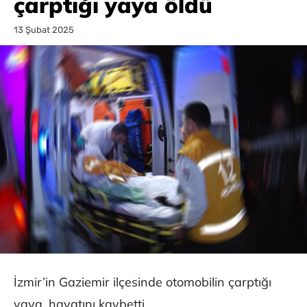
çarptığı yaya öldü
13 Şubat 2025
İzmir’in Gaziemir ilçesinde otomobilin çarptığı
yaya, hayatını kaybetti.