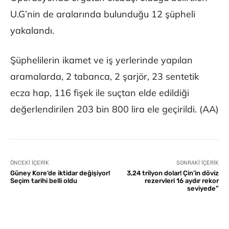
U.G’nin de aralarında bulunduğu 12 şüpheli
yakalandı.
Şüphelilerin ikamet ve iş yerlerinde yapılan
aramalarda, 2 tabanca, 2 şarjör, 23 sentetik
ecza hap, 116 fişek ile suçtan elde edildiği
değerlendirilen 203 bin 800 lira ele geçirildi. (AA)
ÖNCEKI İÇERIK
SONRAKI İÇERIK
Güney Kore’de iktidar değişiyor!
3,24 trilyon dolar! Çin’in döviz
Seçim tarihi belli oldu
rezervleri 16 aydır rekor
seviyede”