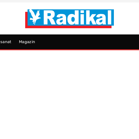
psanat
Magazin