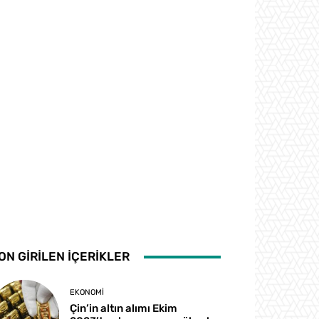
ON GİRİLEN İÇERİKLER
EKONOMI
Çin’in altın alımı Ekim