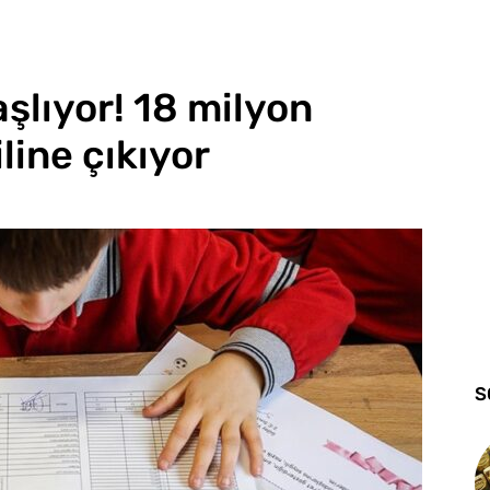
şlıyor! 18 milyon
iline çıkıyor
S