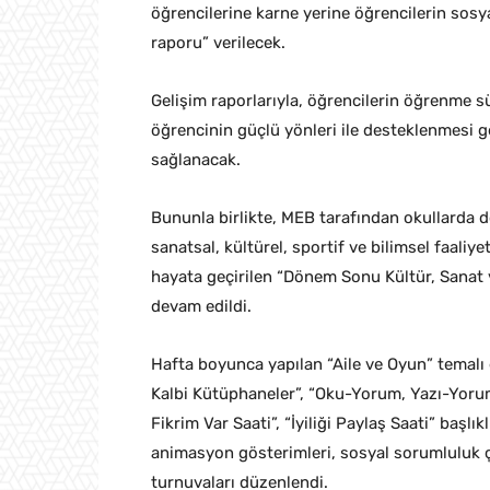
öğrencilerine karne yerine öğrencilerin sosy
raporu” verilecek.
Gelişim raporlarıyla, öğrencilerin öğrenme sü
öğrencinin güçlü yönleri ile desteklenmesi g
sağlanacak.
Bununla birlikte, MEB tarafından okullarda 
sanatsal, kültürel, sportif ve bilimsel faali
hayata geçirilen “Dönem Sonu Kültür, Sanat v
devam edildi.
Hafta boyunca yapılan “Aile ve Oyun” temalı e
Kalbi Kütüphaneler”, “Oku-Yorum, Yazı-Yoru
Fikrim Var Saati”, “İyiliği Paylaş Saati” başlık
animasyon gösterimleri, sosyal sorumluluk ç
turnuvaları düzenlendi.