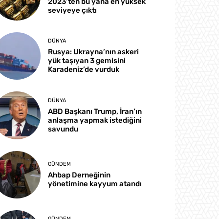
2023’ten bu yana en yüksek
seviyeye çıktı
DÜNYA
Rusya: Ukrayna’nın askeri
yük taşıyan 3 gemisini
Karadeniz’de vurduk
DÜNYA
ABD Başkanı Trump, İran’ın
anlaşma yapmak istediğini
savundu
GÜNDEM
Ahbap Derneğinin
yönetimine kayyum atandı
GÜNDEM