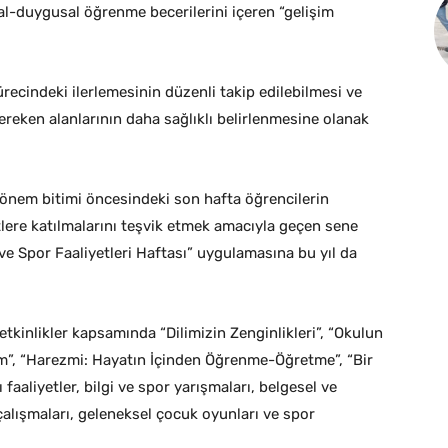
al-duygusal öğrenme becerilerini içeren “gelişim
recindeki ilerlemesinin düzenli takip edilebilmesi ve
ereken alanlarının daha sağlıklı belirlenmesine olanak
dönem bitimi öncesindeki son hafta öğrencilerin
yetlere katılmalarını teşvik etmek amacıyla geçen sene
e Spor Faaliyetleri Haftası” uygulamasına bu yıl da
tkinlikler kapsamında “Dilimizin Zenginlikleri”, “Okulun
m”, “Harezmi: Hayatın İçinden Öğrenme-Öğretme”, “Bir
lı faaliyetler, bilgi ve spor yarışmaları, belgesel ve
alışmaları, geleneksel çocuk oyunları ve spor