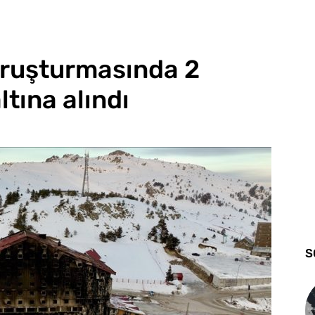
oruşturmasında 2
tına alındı
S