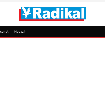
psanat
Magazin