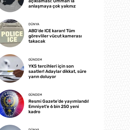
açıklaması: Umman’la
anlaşmaya çok yakınız
DÜNYA
ABD’de ICE kararı! Tüm
görevliler vücut kamerası
takacak
GÜNDEM
YKS tercihleri için son
saatler! Adaylar dikkat, süre
yarın doluyor
GÜNDEM
Resmi Gazete’de yayımlandı!
Emniyet’e 6 bin 250 yeni
kadro
DÜNYA