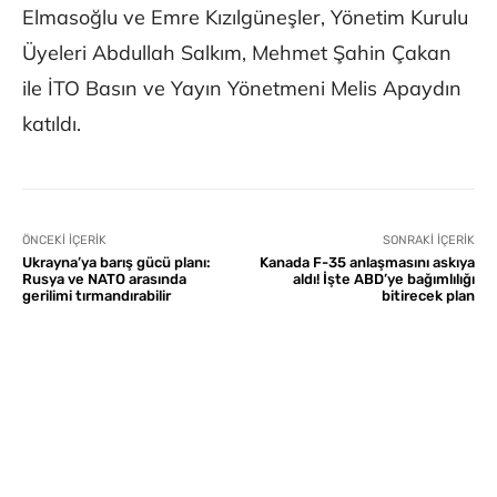
Elmasoğlu ve Emre Kızılgüneşler, Yönetim Kurulu
Üyeleri Abdullah Salkım, Mehmet Şahin Çakan
ile İTO Basın ve Yayın Yönetmeni Melis Apaydın
katıldı.
ÖNCEKI İÇERIK
SONRAKI İÇERIK
Ukrayna’ya barış gücü planı:
Kanada F-35 anlaşmasını askıya
Rusya ve NATO arasında
aldı! İşte ABD’ye bağımlılığı
gerilimi tırmandırabilir
bitirecek plan