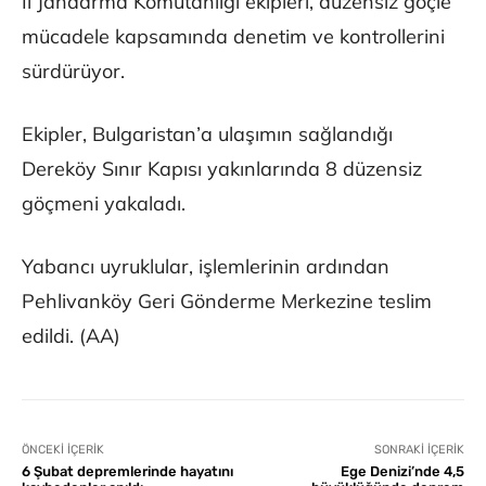
İl Jandarma Komutanlığı ekipleri, düzensiz göçle
mücadele kapsamında denetim ve kontrollerini
sürdürüyor.
Ekipler, Bulgaristan’a ulaşımın sağlandığı
Dereköy Sınır Kapısı yakınlarında 8 düzensiz
göçmeni yakaladı.
Yabancı uyruklular, işlemlerinin ardından
Pehlivanköy Geri Gönderme Merkezine teslim
edildi. (AA)
ÖNCEKI İÇERIK
SONRAKI İÇERIK
6 Şubat depremlerinde hayatını
Ege Denizi’nde 4,5