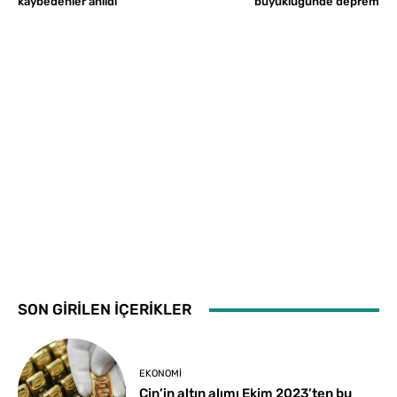
kaybedenler anıldı
büyüklüğünde deprem
SON GİRİLEN İÇERİKLER
EKONOMI
Çin’in altın alımı Ekim 2023’ten bu