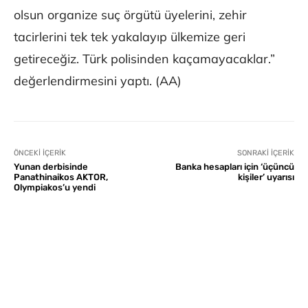
olsun organize suç örgütü üyelerini, zehir
tacirlerini tek tek yakalayıp ülkemize geri
getireceğiz. Türk polisinden kaçamayacaklar.”
değerlendirmesini yaptı. (AA)
ÖNCEKI İÇERIK
SONRAKI İÇERIK
Yunan derbisinde
Banka hesapları için ‘üçüncü
Panathinaikos AKTOR,
kişiler’ uyarısı
Olympiakos’u yendi