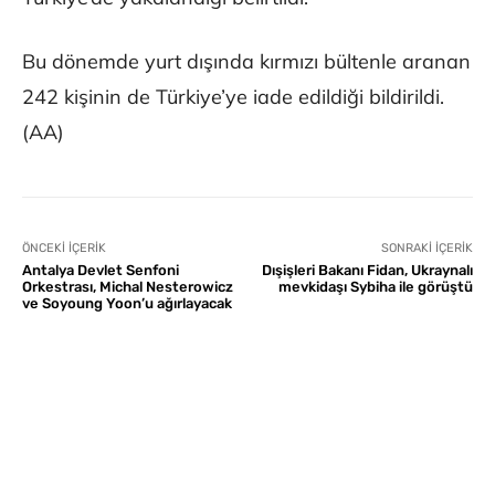
Bu dönemde yurt dışında kırmızı bültenle aranan
242 kişinin de Türkiye’ye iade edildiği bildirildi.
(AA)
ÖNCEKI İÇERIK
SONRAKI İÇERIK
Antalya Devlet Senfoni
Dışişleri Bakanı Fidan, Ukraynalı
Orkestrası, Michal Nesterowicz
mevkidaşı Sybiha ile görüştü
ve Soyoung Yoon’u ağırlayacak