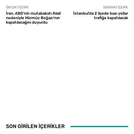
ÖNCEKI İÇERIK
SONRAKI İÇERIK
İran, ABD’nin mutabakatı ihlali
İstanbul’da 2 ilçede bazı yollar
nedeniyle Hürmüz Boğazı’nın
trafiğe kapatılacak
kapatılacağını duyurdu
SON GİRİLEN İÇERİKLER