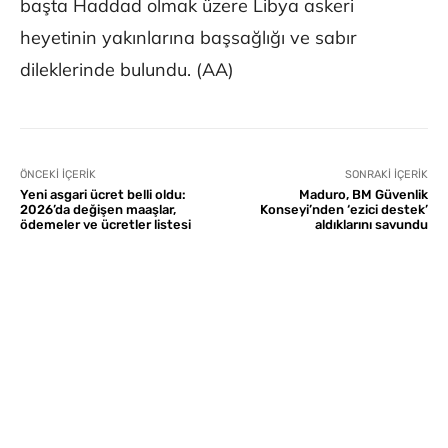
başta Haddad olmak üzere Libya askeri
heyetinin yakınlarına başsağlığı ve sabır
dileklerinde bulundu. (AA)
ÖNCEKI İÇERIK
SONRAKI İÇERIK
Yeni asgari ücret belli oldu:
Maduro, BM Güvenlik
2026’da değişen maaşlar,
Konseyi’nden ‘ezici destek’
ödemeler ve ücretler listesi
aldıklarını savundu