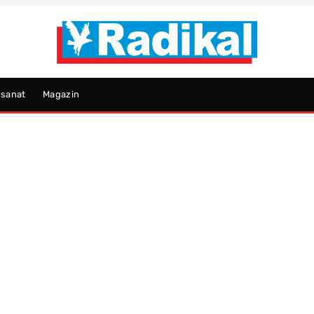
psanat
Magazin