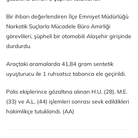
Bir ihbarı değerlendiren İlçe Emniyet Müdürlüğü
Narkotik Suçlarla Mücadele Büro Amirliği
görevlileri, şüpheli bir otomobili Alaşehir girişinde
durdurdu.
Araçtaki aramalarda 41,84 gram sentetik
uyuşturucu ile 1 ruhsatsız tabanca ele geçirildi.
Polis ekiplerince gözaltına alınan H.U. (28), M.E.
(33) ve A.L. (44) işlemleri sonrası sevk edildikleri
hakimlikçe tutuklandı. (AA)