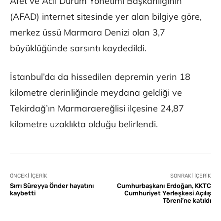
Afet ve Acil Durum Yönetimi Başkanlığının
(AFAD) internet sitesinde yer alan bilgiye göre,
merkez üssü Marmara Denizi olan 3,7
büyüklüğünde sarsıntı kaydedildi.
İstanbul’da da hissedilen depremin yerin 18
kilometre derinliğinde meydana geldiği ve
Tekirdağ’ın Marmaraereğlisi ilçesine 24,87
kilometre uzaklıkta olduğu belirlendi.
ÖNCEKI İÇERIK
SONRAKI İÇERIK
Sırrı Süreyya Önder hayatını
Cumhurbaşkanı Erdoğan, KKTC
kaybetti
Cumhuriyet Yerleşkesi Açılış
Töreni’ne katıldı