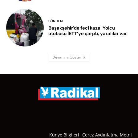
GÜNDEM
Başakşehir’de feci kaza! Yolcu
otobüsü İETT’ye çarptı, yaralılar var
Devamını Göster
Künye Bilgileri
Çerez Aydınlatma Metni