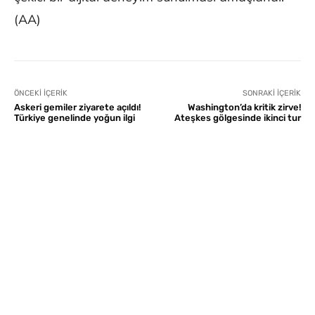
(AA)
ÖNCEKI İÇERIK
SONRAKI İÇERIK
Askeri gemiler ziyarete açıldı!
Washington’da kritik zirve!
Türkiye genelinde yoğun ilgi
Ateşkes gölgesinde ikinci tur