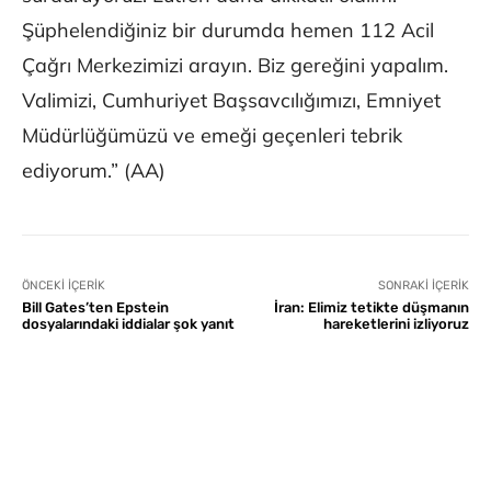
Şüphelendiğiniz bir durumda hemen 112 Acil
Çağrı Merkezimizi arayın. Biz gereğini yapalım.
Valimizi, Cumhuriyet Başsavcılığımızı, Emniyet
Müdürlüğümüzü ve emeği geçenleri tebrik
ediyorum.” (AA)
ÖNCEKI İÇERIK
SONRAKI İÇERIK
Bill Gates’ten Epstein
İran: Elimiz tetikte düşmanın
dosyalarındaki iddialar şok yanıt
hareketlerini izliyoruz