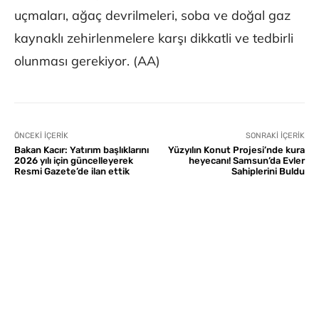
uçmaları, ağaç devrilmeleri, soba ve doğal gaz
kaynaklı zehirlenmelere karşı dikkatli ve tedbirli
olunması gerekiyor. (AA)
ÖNCEKI İÇERIK
SONRAKI İÇERIK
Bakan Kacır: Yatırım başlıklarını
Yüzyılın Konut Projesi’nde kura
2026 yılı için güncelleyerek
heyecanı! Samsun’da Evler
Resmi Gazete’de ilan ettik
Sahiplerini Buldu