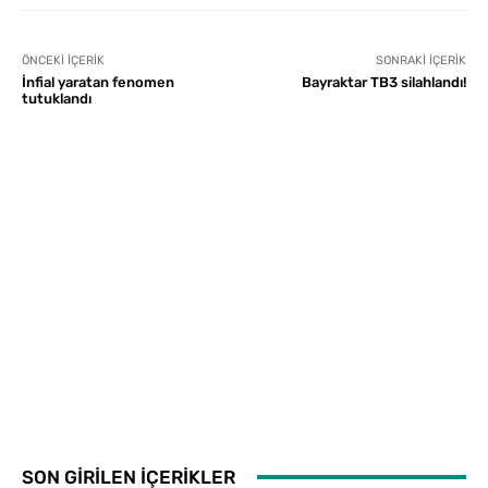
ÖNCEKI İÇERIK
SONRAKI İÇERIK
İnfial yaratan fenomen
Bayraktar TB3 silahlandı!
tutuklandı
SON GİRİLEN İÇERİKLER