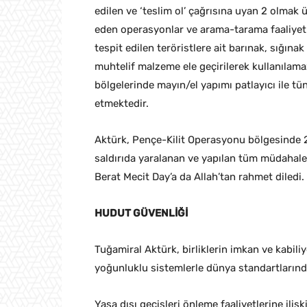
edilen ve ‘teslim ol’ çağrısına uyan 2 olmak
eden operasyonlar ve arama-tarama faaliyet
tespit edilen teröristlere ait barınak, sığı
muhtelif malzeme ele geçirilerek kullanılamaz
bölgelerinde mayın/el yapımı patlayıcı ile tü
etmektedir.
Aktürk, Pençe-Kilit Operasyonu bölgesinde 22
saldırıda yaralanan ve yapılan tüm müdahal
Berat Mecit Day’a da Allah’tan rahmet diledi.
HUDUT GÜVENLİĞİ
Tuğamiral Aktürk, birliklerin imkan ve kabiliye
yoğunluklu sistemlerle dünya standartlarınd
Yasa dışı geçişleri önleme faaliyetlerine ilişk