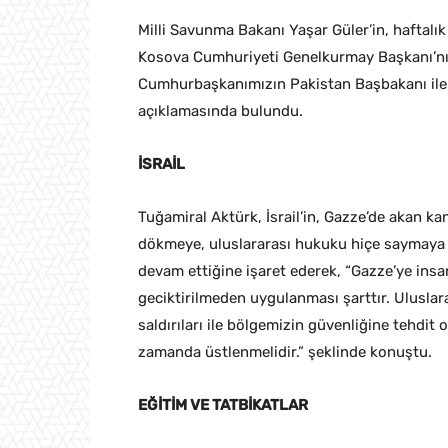
Milli Savunma Bakanı Yaşar Güler’in, haftalı
Kosova Cumhuriyeti Genelkurmay Başkanı’nı 
Cumhurbaşkanımızın Pakistan Başbakanı ile g
açıklamasında bulundu.
İSRAİL
Tuğamiral Aktürk, İsrail’in, Gazze’de akan 
dökmeye, uluslararası hukuku hiçe saymaya 
devam ettiğine işaret ederek, “Gazze’ye insa
geciktirilmeden uygulanması şarttır. Uluslara
saldırıları ile bölgemizin güvenliğine tehdit
zamanda üstlenmelidir.” şeklinde konuştu.
EĞİTİM VE TATBİKATLAR