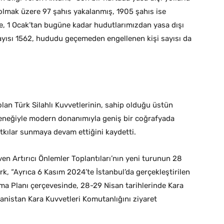
olmak üzere 97 şahıs yakalanmış, 1905 şahıs ise
e, 1 Ocak’tan bugüne kadar hudutlarımızdan yasa dışı
sayısı 1562, hududu geçemeden engellenen kişi sayısı da
olan Türk Silahlı Kuvvetlerinin, sahip olduğu üstün
neğiyle modern donanımıyla geniş bir coğrafyada
atkılar sunmaya devam ettiğini kaydetti.
en Artırıcı Önlemler Toplantıları’nın yeni turunun 28
rk, “Ayrıca 6 Kasım 2024’te İstanbul’da gerçekleştirilen
ma Planı çerçevesinde, 28-29 Nisan tarihlerinde Kara
anistan Kara Kuvvetleri Komutanlığını ziyaret