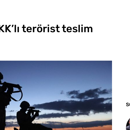
’lı terörist teslim
S