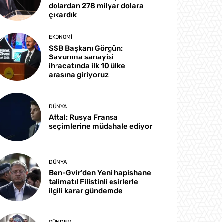
dolardan 278 milyar dolara
çıkardık
EKONOMI
SSB Başkanı Görgün:
Savunma sanayisi
ihracatında ilk 10 ülke
arasına giriyoruz
DÜNYA
Attal: Rusya Fransa
seçimlerine müdahale ediyor
DÜNYA
Ben-Gvir’den Yeni hapishane
talimatı! Filistinli esirlerle
ilgili karar gündemde
GÜNDEM