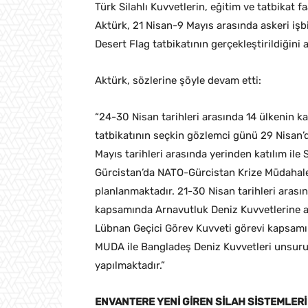
Türk Silahlı Kuvvetlerin, eğitim ve tatbikat f
Aktürk, 21 Nisan-9 Mayıs arasında askeri işbi
Desert Flag tatbikatının gerçekleştirildiğini a
Aktürk, sözlerine şöyle devam etti:
“24-30 Nisan tarihleri arasında 14 ülkenin 
tatbikatının seçkin gözlemci günü 29 Nisan’d
Mayıs tarihleri arasında yerinden katılım ile
Gürcistan’da NATO-Gürcistan Krize Müdahale 
planlanmaktadır. 21-30 Nisan tarihleri aras
kapsamında Arnavutluk Deniz Kuvvetlerine ait
Lübnan Geçici Görev Kuvveti görevi kapsam
MUDA ile Bangladeş Deniz Kuvvetleri unsuru
yapılmaktadır.”
ENVANTERE YENİ GİREN SİLAH SİSTEMLERİ