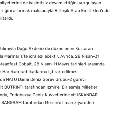
aaliyetlerine de kesintisiz devam ettiğini vurgulayan
rliğini artırmak maksadıyla Birleşik Arap Emirlikleri’nde
ktardı.
katılımıyla Doğu Akdeniz’de düzenlenen Kurtaran
a Marmaris’te icra edilecektir. Ayrıca, 28 Nisan-31
 Steadfast Cobalt, 28 Nisan-11 Mayıs tarihleri arasında
Harekatı tatbikatlarına iştirak edilmesi
ında NATO Daimi Deniz Görev Grubu-2 görevi
 BUTRINTI tarafından İzmir’e, Birleşmiş Milletler
ında, Endonezya Deniz Kuvvetlerine ait ISKANDAR
 SANGRAM tarafından Mersin’e liman ziyaretleri