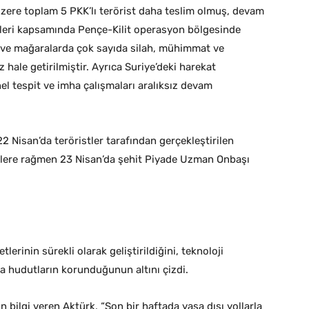
 üzere toplam 5 PKK’lı terörist daha teslim olmuş, devam
leri kapsamında Pençe-Kilit operasyon bölgesinde
nak ve mağaralarda çok sayıda silah, mühimmat ve
 hale getirilmiştir. Ayrıca Suriye’deki harekat
nel tespit ve imha çalışmaları aralıksız devam
 Nisan’da teröristler tarafından gerçekleştirilen
elere rağmen 23 Nisan’da şehit Piyade Uzman Onbaşı
tlerinin sürekli olarak geliştirildiğini, teknoloji
a hudutların korunduğunun altını çizdi.
in bilgi veren Aktürk, “Son bir haftada yasa dışı yollarla