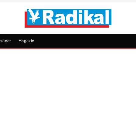
psanat
Magazin