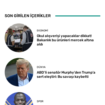
SON GİRİLEN İÇERİKLER
EKONOMI
Okul alışverişi yapacaklar dikkat!
Bakanlık bu ürünleri mercek altına
aldı
DÜNYA
ABD’li senatör Murphy’den Trump’a
sert eleştiri: Bu savaşı kaybetti
SPOR