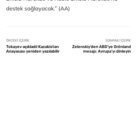
destek sağlayacak.” (AA)
ÖNCEKI İÇERIK
SONRAKI İÇERIK
Tokayev açıkladı! Kazakistan
Zelenskiy’den ABD’ye Grönland
Anayasası yeniden yazılabilir
mesajı: Avrupa’yı dinleyin