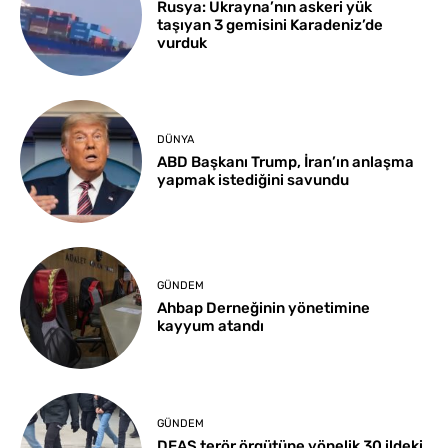
Rusya: Ukrayna’nın askeri yük
taşıyan 3 gemisini Karadeniz’de
vurduk
DÜNYA
ABD Başkanı Trump, İran’ın anlaşma
yapmak istediğini savundu
GÜNDEM
Ahbap Derneğinin yönetimine
kayyum atandı
GÜNDEM
DEAŞ terör örgütüne yönelik 30 ildeki