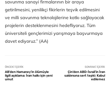
savunma sanayi firmalarının bir araya
getirilmesini, yenilikçi fikirlerin teşvik edilmesini
ve milli savunma teknolojilerine katkı sağlayacak
projelerin desteklenmesini hedefliyoruz. Tüm
üniversiteli gençlerimizi yarışmaya başvurmaya
davet ediyoruz.” (AA)
ÖNCEKI İÇERIK
SONRAKI İÇERIK
AB’den Hamaney’in ölümüyle
Çin’den ABD-İsrail’in İran
ilgili açıklama: İran halkı için yeni
saldırısına sert tepki: Kabul
umut
edilemez