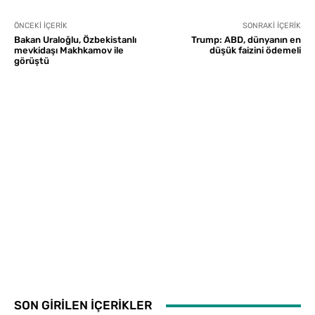
ÖNCEKI İÇERIK
SONRAKI İÇERIK
Bakan Uraloğlu, Özbekistanlı
Trump: ABD, dünyanın en
mevkidaşı Makhkamov ile
düşük faizini ödemeli
görüştü
SON GİRİLEN İÇERİKLER