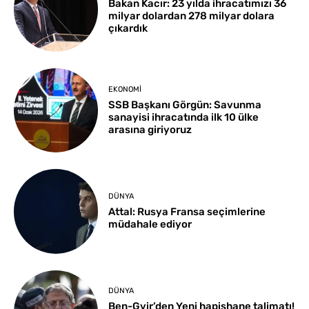
Bakan Kacır: 23 yılda ihracatımızı 36
milyar dolardan 278 milyar dolara
çıkardık
EKONOMI
SSB Başkanı Görgün: Savunma
sanayisi ihracatında ilk 10 ülke
arasına giriyoruz
DÜNYA
Attal: Rusya Fransa seçimlerine
müdahale ediyor
DÜNYA
Ben-Gvir’den Yeni hapishane talimatı!