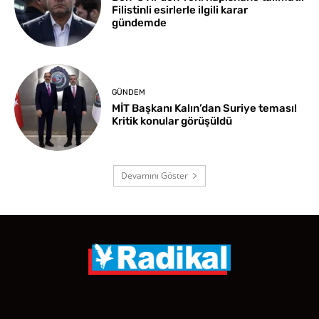
Filistinli esirlerle ilgili karar
gündemde
GÜNDEM
MİT Başkanı Kalın’dan Suriye teması!
Kritik konular görüşüldü
Devamını Göster