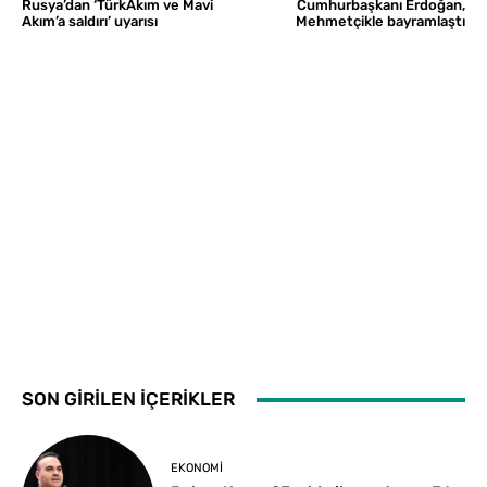
Rusya’dan ‘TürkAkım ve Mavi
Cumhurbaşkanı Erdoğan,
Akım’a saldırı’ uyarısı
Mehmetçikle bayramlaştı
SON GİRİLEN İÇERİKLER
EKONOMI