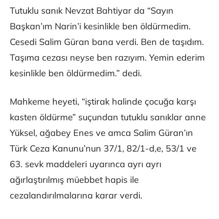
Tutuklu sanık Nevzat Bahtiyar da “Sayın
Başkan’ım Narin’i kesinlikle ben öldürmedim.
Cesedi Salim Güran bana verdi. Ben de taşıdım.
Taşıma cezası neyse ben razıyım. Yemin ederim
kesinlikle ben öldürmedim.” dedi.
Mahkeme heyeti, “iştirak halinde çocuğa karşı
kasten öldürme” suçundan tutuklu sanıklar anne
Yüksel, ağabey Enes ve amca Salim Güran’ın
Türk Ceza Kanunu’nun 37/1, 82/1-d,e, 53/1 ve
63. sevk maddeleri uyarınca ayrı ayrı
ağırlaştırılmış müebbet hapis ile
cezalandırılmalarına karar verdi.