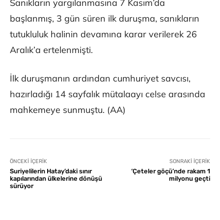
Sanıkların yargılanmasına 7 Kasım’da
başlanmış, 3 gün süren ilk duruşma, sanıkların
tutukluluk halinin devamına karar verilerek 26
Aralık’a ertelenmişti.
İlk duruşmanın ardından cumhuriyet savcısı,
hazırladığı 14 sayfalık mütalaayı celse arasında
mahkemeye sunmuştu. (AA)
ÖNCEKI İÇERIK
SONRAKI İÇERIK
Suriyelilerin Hatay’daki sınır
‘Çeteler göçü’nde rakam 1
kapılarından ülkelerine dönüşü
milyonu geçti
sürüyor